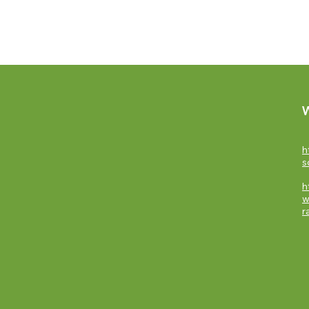
W
h
s
h
w
r