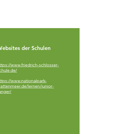
ebsites der Schulen
ttps://www.friedrich-schlosser-
chule.de/
ttps://www.nationalpark-
attenmeer.de/lernen/junior-
anger/