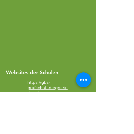
Websites der Schulen
https://gbs-
grafschaft.de/gbs/in
dex.php
https://grundschule-
stadtflur.de/
https://www.evangel
isches-gymnasium-
nordhorn.de/